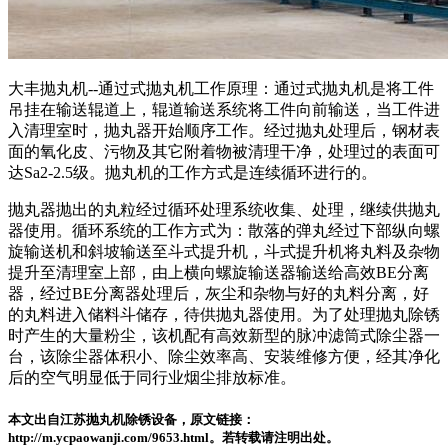
大丰抛丸机--通过式抛丸机工作原理：通过式抛丸机是将工件
吊挂在输送辊道上，辊道输送系统将工件向前输送，当工件进
入清理室时，抛丸器开始顺序工作。经过抛丸处理后，钢材表
面的氧化皮、污物及其它附着物被清理干净，处理过的表面可
达Sa2-2.5级。抛丸机的工作方式是连续循环进行的。
抛丸器抛出的丸粒经过循环处理系统收集、处理，继续供抛丸
器使用。循环系统的工作方式为：散落的弹丸经过下部纵向螺
旋输送机和斜坡输送至斗式提升机，斗式提升机将丸料及杂物
提升至清理室上部，由上横向螺旋输送器输送给高效BE分离
器，经过BE分离器处理后，灰尘和杂物与好的丸料分离，好
的丸料进入储料斗储存，待供抛丸器使用。为了处理抛丸除锈
时产生的大量粉尘，该机配有高效新型的脉冲滤筒式除尘器一
台，该除尘器体积小、除尘效率高、安装维修方便，经其净化
后的空气明显低于同行业烟尘排放标准。
本文出自江苏抛丸机除锈设备，原文链接：
http://m.ycpaowanji.com/9653.html。若转载请注明出处。