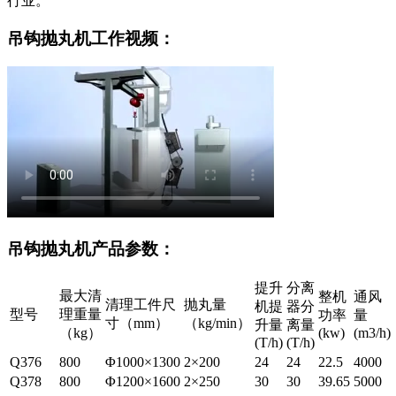
行业。
吊钩抛丸机工作视频：
吊钩抛丸机产品参数：
提升
分离
最大清
整机
通风
清理工件尺
抛丸量
机提
器分
型号
理重量
功率
量
寸（mm）
（kg/min）
升量
离量
（kg）
(kw)
(m3/h)
(T/h)
(T/h)
Q376
800
Φ1000×1300
2×200
24
24
22.5
4000
Q378
800
Φ1200×1600
2×250
30
30
39.65
5000