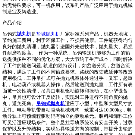
构无特殊要求，可一机多用，该系列产品广泛应用于抛丸机械
制造业及铸造业。
产品介绍
吊钩式
抛丸机
是
盐城抛丸机
厂家标准系列产品，机器无地坑，
节约施工费用，利于环保工作，不损害健康。工件能获得均匀
良好的抛丸清理，抛丸器引进国外先进技术，抛丸量大、易损
件耐磨程度高。 作为一种系统，吊钩输送机能够为工件的输
送提供多种不同的优化方案，大大节约了生产成本，同时解决
了工件的输送问题, 轨道的独特设计，如岔道分流，岔道合流
结构，满足了工件的不同输送要求。路线的改变或延伸等改造
费用很低，工件吊挂式可在抛丸机室体外通过手，叉车，起重
机，电动葫芦或机器人操作，然后输送到抛丸室，工件所有表
面被一次性清理，吊具由电机驱动旋转和振动，在小型设备
中，吊具也可设计正反旋转，实现对工件进行不同角度的抛
丸，避免死角。
吊钩式抛丸机
适应于小型，中型和大型尺寸的
工件。电动导轨带自动驱动机械机构，载重可达10,000kg，电
动导轨上可预编程驱动辊有独立的驱动单元。装料和卸料工位
可灵活适应现场条件。整个悬挂导轨系统装有安全开关，过载
保护以及升降结构，实现吊具输送方向的控制，带提升齿轮的