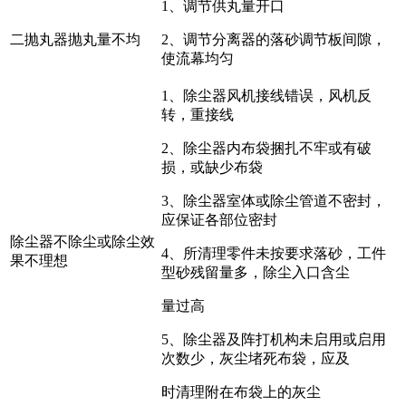
1、调节供丸量开口
二抛丸器抛丸量不均
2、调节分离器的落砂调节板间隙，
使流幕均匀
1、除尘器风机接线错误，风机反
转，重接线
2、除尘器内布袋捆扎不牢或有破
损，或缺少布袋
3、除尘器室体或除尘管道不密封，
应保证各部位密封
除尘器不除尘或除尘效
4、所清理零件未按要求落砂，工件
果不理想
型砂残留量多，除尘入口含尘
量过高
5、除尘器及阵打机构未启用或启用
次数少，灰尘堵死布袋，应及
时清理附在布袋上的灰尘