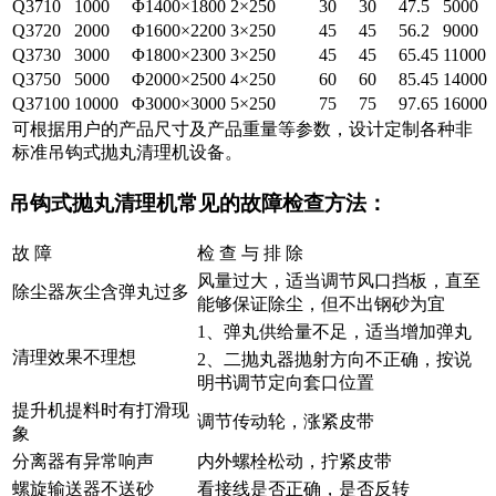
Q3710
1000
Φ1400×1800
2×250
30
30
47.5
5000
Q3720
2000
Φ1600×2200
3×250
45
45
56.2
9000
Q3730
3000
Φ1800×2300
3×250
45
45
65.45
11000
Q3750
5000
Φ2000×2500
4×250
60
60
85.45
14000
Q37100
10000
Φ3000×3000
5×250
75
75
97.65
16000
可根据用户的产品尺寸及产品重量等参数，设计定制各种非
标准吊钩式抛丸清理机设备。
吊钩式抛丸清理机常见的故障检查方法：
故 障
检 查 与 排 除
风量过大，适当调节风口挡板，直至
除尘器灰尘含弹丸过多
能够保证除尘，但不出钢砂为宜
1、弹丸供给量不足，适当增加弹丸
清理效果不理想
2、二抛丸器抛射方向不正确，按说
明书调节定向套口位置
提升机提料时有打滑现
调节传动轮，涨紧皮带
象
分离器有异常响声
内外螺栓松动，拧紧皮带
螺旋输送器不送砂
看接线是否正确，是否反转