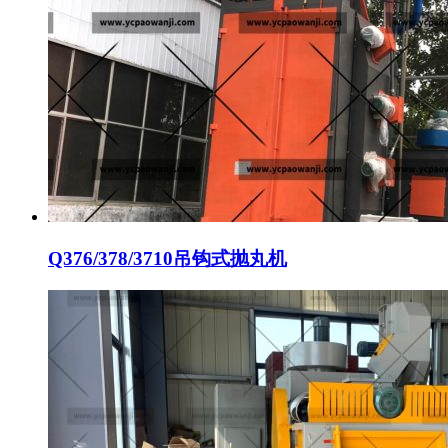
Q376/378/3710吊钩式抛丸机