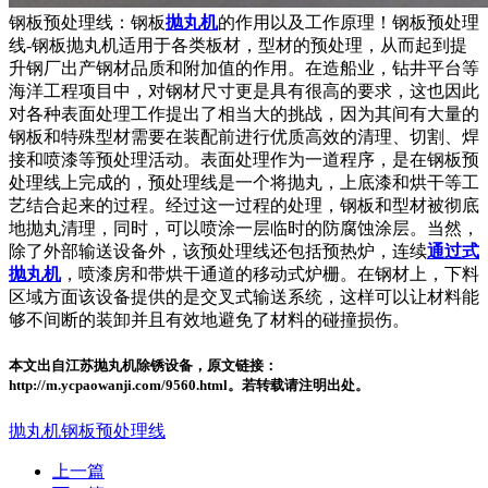
钢板预处理线：钢板
抛丸机
的作用以及工作原理！钢板预处理
线-钢板抛丸机适用于各类板材，型材的预处理，从而起到提
升钢厂出产钢材品质和附加值的作用。在造船业，钻井平台等
海洋工程项目中，对钢材尺寸更是具有很高的要求，这也因此
对各种表面处理工作提出了相当大的挑战，因为其间有大量的
钢板和特殊型材需要在装配前进行优质高效的清理、切割、焊
接和喷漆等预处理活动。表面处理作为一道程序，是在钢板预
处理线上完成的，预处理线是一个将抛丸，上底漆和烘干等工
艺结合起来的过程。经过这一过程的处理，钢板和型材被彻底
地抛丸清理，同时，可以喷涂一层临时的防腐蚀涂层。当然，
除了外部输送设备外，该预处理线还包括预热炉，连续
通过式
抛丸机
，喷漆房和带烘干通道的移动式炉栅。在钢材上，下料
区域方面该设备提供的是交叉式输送系统，这样可以让材料能
够不间断的装卸并且有效地避免了材料的碰撞损伤。
本文出自江苏抛丸机除锈设备，原文链接：
http://m.ycpaowanji.com/9560.html。若转载请注明出处。
抛丸机
钢板预处理线
上一篇