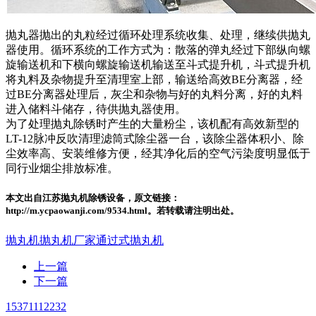
抛丸器抛出的丸粒经过循环处理系统收集、处理，继续供抛丸
器使用。循环系统的工作方式为：散落的弹丸经过下部纵向螺
旋输送机和下横向螺旋输送机输送至斗式提升机，斗式提升机
将丸料及杂物提升至清理室上部，输送给高效BE分离器，经
过BE分离器处理后，灰尘和杂物与好的丸料分离，好的丸料
进入储料斗储存，待供抛丸器使用。
为了处理抛丸除锈时产生的大量粉尘，该机配有高效新型的
LT-12脉冲反吹清理滤筒式除尘器一台，该除尘器体积小、除
尘效率高、安装维修方便，经其净化后的空气污染度明显低于
同行业烟尘排放标准。
本文出自江苏抛丸机除锈设备，原文链接：
http://m.ycpaowanji.com/9534.html。若转载请注明出处。
抛丸机
抛丸机厂家
通过式抛丸机
上一篇
下一篇
15371112232