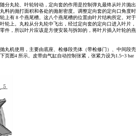
随分丸轮、叶轮转动，定向套的作用是控制弹丸最终从叶片抛出
丸料的抛打面积和各处的抛射密度。调整定向套的定向口角度时
轮上有 8 个燕尾槽。这八个燕尾槽的位置由叶片结构所定。对
叶轮上。丸粒从分丸轮中飞出，经过定向套的定向口进入叶片，
零件，所以叶片应该是方便安装与拆卸的，将叶片插入叶轮的燕
抛丸机使用，主要由底座、检修段壳体（带检修门）、中间段壳
4 所示。皮带由气缸自动控制张紧，张紧力设为1.5~3 bar（用