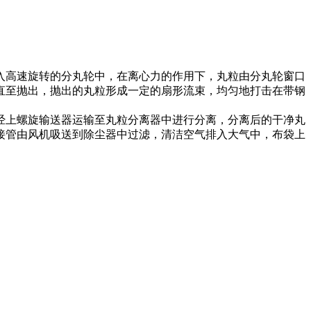
入高速旋转的分丸轮中，在离心力的作用下，丸粒由分丸轮窗口
直至抛出，抛出的丸粒形成一定的扇形流束，均匀地打击在带钢
经上螺旋输送器运输至丸粒分离器中进行分离，分离后的干净丸
接管由风机吸送到除尘器中过滤，清洁空气排入大气中，布袋上