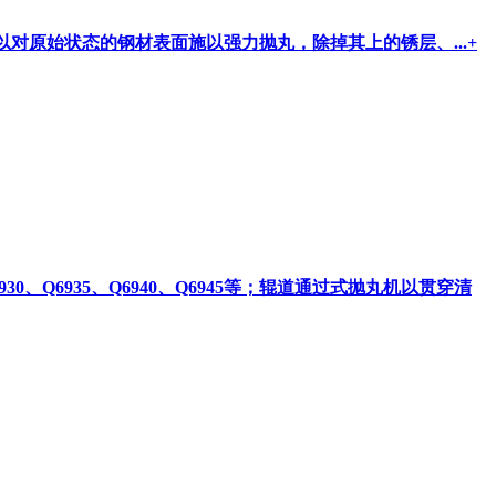
对原始状态的钢材表面施以强力抛丸，除掉其上的锈层、...
+
930、Q6935、Q6940、Q6945等；辊道通过式抛丸机以贯穿清