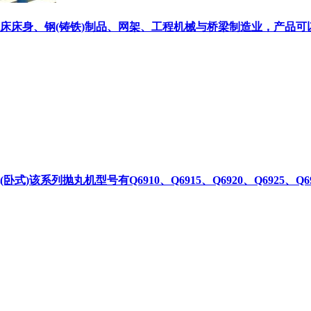
床床身、钢(铸铁)制品、网架、工程机械与桥梁制造业，产品可以
)该系列抛丸机型号有Q6910、Q6915、Q6920、Q6925、Q6