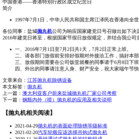
中国香港——香港特别行政区成立纪念日
简介
1997年7月1日，中华人民共和国主席江泽民在香港向
各位同事：盐城
抛丸机
公司为响应国家建党日号召做出如下决
2016年建党日将至，根据国家节假日放假规定，并结合我公
一、2016年7月1日至7月2日共1天，7月2日正常上班。
二、请各部门放假前安排好假期对外接洽工作，搞好本部
三、放假期间需要在公司饭堂就餐的同事请于6月8日下
四、外出的同事请注意人身、财产安全，祝大家端午节快
文章来自：
江苏抛丸机除锈设备
本文标签：
抛丸机
上一篇：
澳大利亚客户前来盐城抛丸机厂家公司考察
下一篇：
钢瓶内外（喷）抛丸机的应用及相关说明
【抛丸机相关阅读】
2021-04-29
抛丸机的表面处理除锈等级标准
2021-02-20
汽车轮毂应该选择吊钩式抛丸机
2020-11-26
悬链通过式抛丸机的结构组成