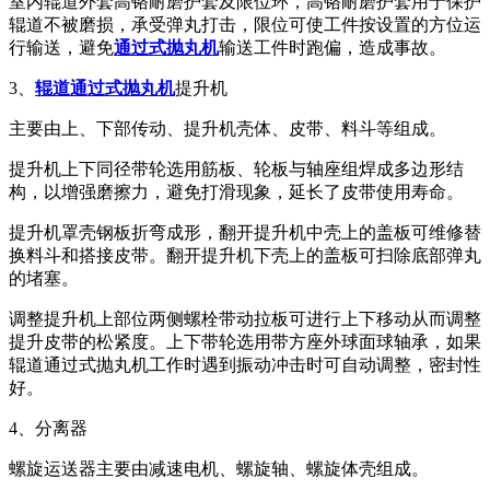
室内辊道外套高铬耐磨护套及限位环，高铬耐磨护套用于保护
辊道不被磨损，承受弹丸打击，限位可使工件按设置的方位运
行输送，避免
通过式抛丸机
输送工件时跑偏，造成事故。
3、
辊道通过式抛丸机
提升机
主要由上、下部传动、提升机壳体、皮带、料斗等组成。
提升机上下同径带轮选用筋板、轮板与轴座组焊成多边形结
构，以增强磨擦力，避免打滑现象，延长了皮带使用寿命。
提升机罩壳钢板折弯成形，翻开提升机中壳上的盖板可维修替
换料斗和搭接皮带。翻开提升机下壳上的盖板可扫除底部弹丸
的堵塞。
调整提升机上部位两侧螺栓带动拉板可进行上下移动从而调整
提升皮带的松紧度。上下带轮选用带方座外球面球轴承，如果
辊道通过式抛丸机工作时遇到振动冲击时可自动调整，密封性
好。
4、分离器
螺旋运送器主要由减速电机、螺旋轴、螺旋体壳组成。