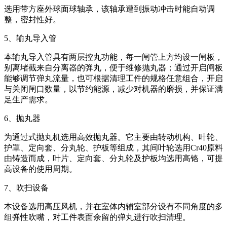
选用带方座外球面球轴承，该轴承遭到振动冲击时能自动调
整，密封性好。
5、输丸导入管
本输丸导入管具有两层控丸功能，每一闸管上方均设一闸板，
别离堵截来自分离器的弹丸，便于维修抛丸器；通过开启闸板
能够调节弹丸流量，也可根据清理工件的规格任意组合，开启
与关闭闸口数量，以节约能源，减少对机器的磨损，并保证满
足生产需求。
6、抛丸器
为通过式抛丸机选用高效抛丸器。它主要由转动机构、叶轮、
护罩、定向套、分丸轮、护板等组成，其间叶轮选用Cr40原料
由铸造而成，叶片、定向套、分丸轮及护板均选用高铬，可提
高设备的使用周期。
7、吹扫设备
本设备选用高压风机，并在室体内辅室部分设有不同角度的多
组弹性吹嘴，对工件表面余留的弹丸进行吹扫清理。