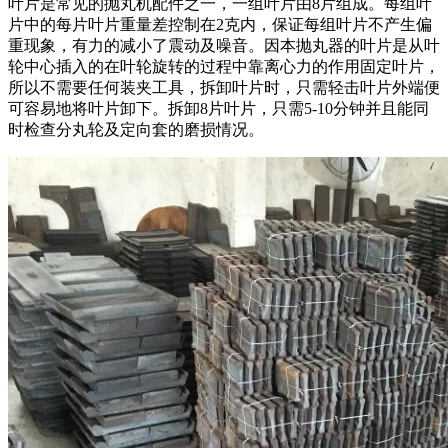
叶片是常见的抛丸机配件之一，一组叶片由8片组成。每组叶
片中的每片叶片重量差控制在2克内，保证每组叶片不产生偏
重现象，有力的减小了震动及噪音。因本抛丸器的叶片是从叶
轮中心插入的在叶轮旋转的过程中靠离心力的作用固定叶片，
所以不需要任何装夹工具，拆卸叶片时，只需轻击叶片外端便
可容易地将叶片卸下。拆卸8片叶片，只需5-10分钟并且能同
时检查分丸轮及定向套的磨损情况。