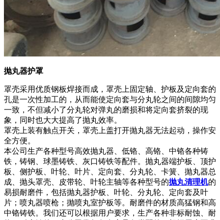
抛丸器护罩
罩壳采用优质钢板焊接而成，罩壳上固定轴、护板及定向套的
孔是一次性加工的，从而能使定向套与分丸轮之间的间隙均匀
一致，不但减小了分丸轮对弹丸的磨损和将定向套挤裂的现
象，同时也大大提高了抛丸效率。
罩壳上装有触点开关，罩壳上盖打开抛丸器无法起动，操作安
全方便。
本公司生产各种型号高效抛丸器、低铬、高铬、中铬各种铸
铁，铸钢、球墨铸铁、灰口铸铁等配件。抛丸器端护板、顶护
板、侧护板、叶轮、叶片、定向套、分丸轮、卡簧、抛丸器总
成、抛头罩壳、皮带轮、叶轮主轴等各种型号的
抛丸清理机
的
易损耐磨件，包括抛丸器护板、叶轮、分丸轮、定向套及叶
片；喷丸器喷枪；抛喷丸室护板等。耐磨件的材质高猛钢和高
中铬铸铁。我们还可以根据用户要求，生产各种非标耐蚀、耐