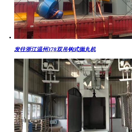
发往浙江温州378双吊钩式抛丸机