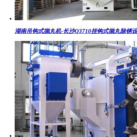
湖南吊钩式抛丸机-长沙Q3710挂钩式抛丸除锈