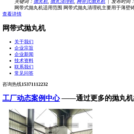
关键词：
抛丸机
,
抛丸清理机
,
网带式抛丸机
| 发布时间：20
网带式抛丸机适用范围 网带式抛丸清理机主要用于薄壁铸
查看详情
网带式抛丸机
关于我们
企业宗旨
企业新闻
技术资料
联系我们
常见问答
咨询热线
15371112232
工厂动态
案例中心
——
通过更多的抛丸机